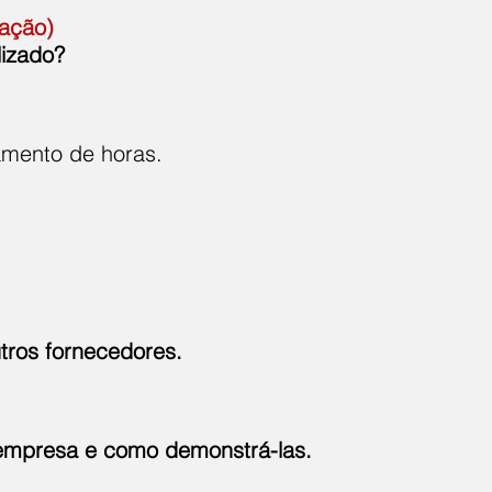
ração)
alizado?
amento de horas.
utros fornecedores.
a empresa e como demonstrá-las.