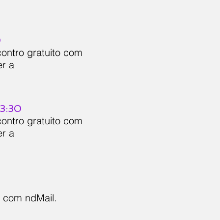
0
contro gratuito com
er a
13:30
contro gratuito com
er a
a com ndMail.