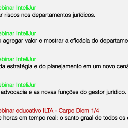
inar InteliJur
 riscos nos departamentos jurídicos.
inar InteliJur
agregar valor e mostrar a eficácia do departamen
inar InteliJur
da estratégia e do planejamento em um novo cená
inar InteliJur
dvocacia e as novas funções do gestor jurídico.
binar educativo ILTA - Carpe Diem 1/4
horas em tempo real: o santo graal de todos os 