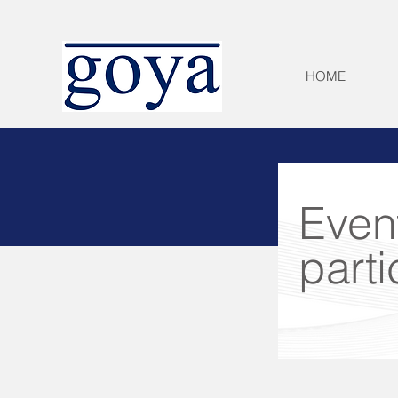
HOME
Even
part