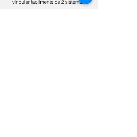
vincular facilmente os 2 sistemas.
Descubra mais sobre a integração
com o NetDocuments
Se você estiver interessado em descobrir
como criar rápido e facilmente o fichário,
pacote ou livreto de fechamento
eletrônico perfeito com o Bundledocs,
entre em contato hoje mesmo pelo
canais
de atendimento
. Forneceremos mais
informações sobre o Bundledocs e nossa
integração com o NetDocuments DMS.
Com demonstração online sem
compromisso!
Contate-nos