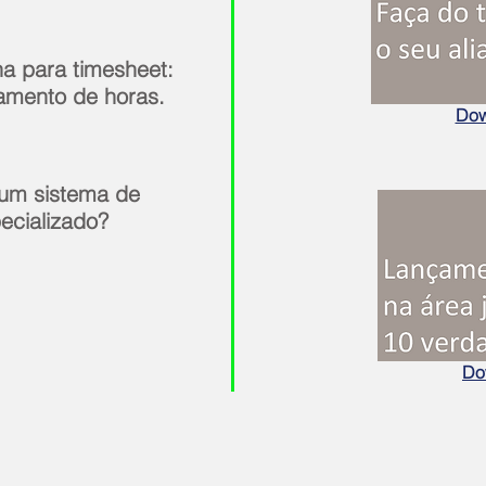
a para timesheet:
çamento de horas.
Dow
 um sistema de
ecializado?
Do