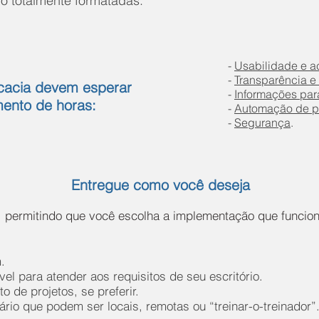
o totalmente formatadas.
-
Usabilidade e a
-
Transparência e
ocacia devem esperar
-
Informações par
ento de horas:
-
Automação de p
-
Segurança
.
Entregue como você deseja
de, permitindo que você escolha a implementação que funcio
.
ável para atender aos requisitos de seu escritório.
 de projetos, se preferir.
rio que podem ser locais, remotas ou “treinar-o-treinador”