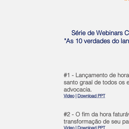
Série de Webinars 
"As 10 verdades do la
#1 - Lançamento de hora
santo graal de todos os e
advocacia.
V
ideo
|
D
ownload PPT
#2 - O fim da hora faturáv
transformação de seu pa
V
ideo
|
Download PPT